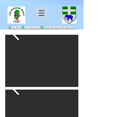
C
LUB DE
R
ANDONNÉE
M
UYOIS
83490 LE MUY